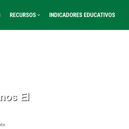
G
RECURSOS
INDICADORES EDUCATIVOS
mos El
nte